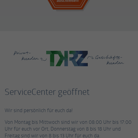
Cookie von Facebook, das für Website-Analysen,
Zweck
Ad-Targeting und Anzeigenmessung verwendet
wird.
Name
fr
Privat-
Anbieter
Facebook
Geschäfts-
kunden
kunden
Laufzeit
2 Monate
Wird von Facebook verwendet, um eine Reihe vo
ServiceCenter geöffnet
Zweck
Werbeprodukten wie Echtzeitgebote von
Drittanbietern anzubieten.
Wir sind persönlich für euch da!
Von Montag bis Mittwoch sind wir von 08:00 Uhr bis 17:00
Uhr für euch vor Ort, Donnerstag von 8 bis 18 Uhr und
Freitag sind wir von 8 bis 13 Uhr für euch da.