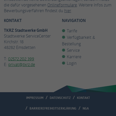
die dafür vorgesehenen
Onlineformulare
. Weitere Infos zum
Bewerbungsverfahren findest du
hier
.
KONTAKT
NAVIGATION
TKRZ Stadtwerke GmbH
Tarife
Stadtwerke ServiceCenter
Verfügbarkeit &
Kirchstr. 18
Bestellung
48282 Emsdetten
Service
Karriere
T:
02572.202 399
Login
E:
privat@tkrz.de
IMPRESSUM
DATENSCHUTZ
KONTAKT
BARRIEREFREIHEITSERKLÄRUNG
NGA