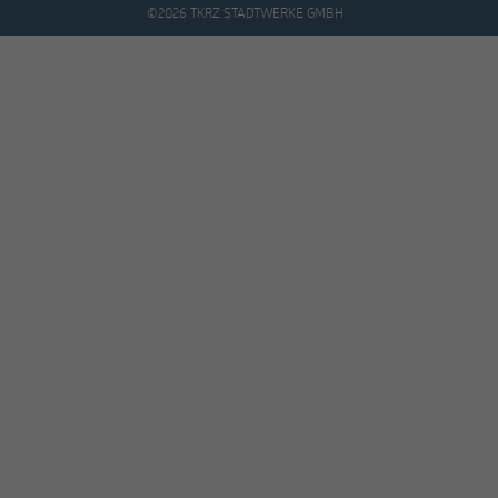
©2026 TKRZ STADTWERKE GMBH