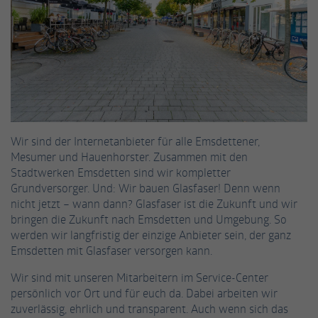
Informationen anonym und weisen eine
Enthält die gewählten Tracking-Optin-
Zweck
randoly generierte Nummer zu, um
Einstellungen.
eindeutige Besucher zu identifizieren.
Name
_gid
Anbieter
Google Analytics
Wir sind der Internetanbieter für alle Emsdettener,
Laufzeit
1 Tag
Mesumer und Hauenhorster. Zusammen mit den
Stadtwerken Emsdetten sind wir kompletter
Dieses Cookie wird von Google Analytics
Grundversorger. Und: Wir bauen Glasfaser! Denn wenn
installiert. Das Cookie wird verwendet, um
nicht jetzt – wann dann? Glasfaser ist die Zukunft und wir
Informationen darüber zu speichern, wie
bringen die Zukunft nach Emsdetten und Umgebung. So
Besucher eine Website nutzen, und hilft bei
werden wir langfristig der einzige Anbieter sein, der ganz
Zweck
der Erstellung eines Analyseberichts darüber,
Emsdetten mit Glasfaser versorgen kann.
wie es der Website geht. Die erhobenen
Daten umfassen die Anzahl der Besucher, die
Wir sind mit unseren Mitarbeitern im Service-Center
Quelle, aus der sie stammen, und die Seiten
persönlich vor Ort und für euch da. Dabei arbeiten wir
in anonymisierter Form.
zuverlässig, ehrlich und transparent. Auch wenn sich das