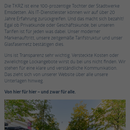
einwandfrei funktioniert.
Die TKRZ ist eine 100-prozentige Tochter der Stadtwerke
Emsdetten. Als IT-Dienstleister können wir auf über 20
Name
Cookie-Informationen anzeigen
fe_typo_user / PHPSESSID
Jahre Erfahrung zurückgreifen. Und das macht sich bezahlt!
Egal ob Privatkunde oder Geschäftskunde, bei unseren
Anbieter
TYPO3
Statistiken
Tarifen ist für jeden was dabei. Unser moderner
Diese Gruppe beinhaltet alle Skripte für analytisches Tracking
Markenauftritt, unsere zeitgemäße Tarifstruktur und unser
Laufzeit
Session
und zugehörige Cookies. Es hilft uns die Nutzererfahrung der
Glasfasernetz bestätigen dies.
Website zu verbessern.
Dieses Cookie ist ein Standard-Session-
Uns ist Transparenz sehr wichtig. Versteckte Kosten oder
Cookie von TYPO3. Es speichert im Falle eines
Name
Cookie-Informationen anzeigen
_ga
zwielichtige Lockangebote wirst du bei uns nicht finden. Wir
Benutzer-Logins die Session-ID. So kann der
Zweck
stehen für eine klare und verständliche Kommunikation.
eingeloggte Benutzer wiedererkannt werden
Anbieter
Google Analytics
Das zieht sich von unserer Website über alle unsere
Externe Inhalte
und es wird ihm Zugang zu geschützten
Unterlagen hinweg.
Bereichen gewährt.
Wir verwenden auf unserer Website externe Inhalte, um Ihnen
Laufzeit
2 Jahre
zusätzliche Informationen anzubieten.
Von hier für hier – und zwar für alle.
Dieses Cookie wird von Google Analytics
Name
cookie_optin
installiert. Das Cookie wird verwendet, um
Besucher-, Sitzungs- und Kampagnendaten
Anbieter
TYPO3
zu berechnen und die Nutzung der Website
Zweck
für den Analysebericht der Website zu
Laufzeit
1 Jahr
verfolgen. Die Cookies speichern