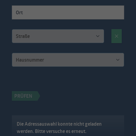
Anbieter
Facebook
Laufzeit
3 Monate
Cookie von Facebook, das für Website-
Zweck
Analysen, Ad-Targeting und
Anzeigenmessung verwendet wird.
Name
fr
Anbieter
Facebook
Laufzeit
2 Monate
Wird von Facebook verwendet, um eine
Reihe von Werbeprodukten wie
Zweck
Echtzeitgebote von Drittanbietern
anzubieten.