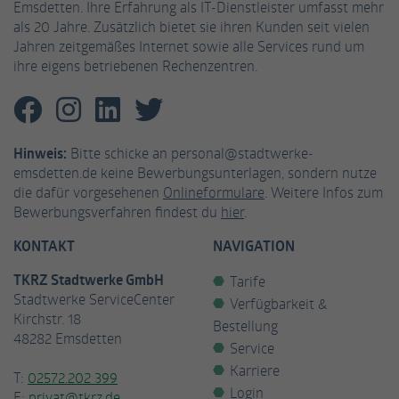
Emsdetten. Ihre Erfahrung als IT-Dienstleister umfasst mehr
als 20 Jahre. Zusätzlich bietet sie ihren Kunden seit vielen
Jahren zeitgemäßes Internet sowie alle Services rund um
ihre eigens betriebenen Rechenzentren.
Hinweis:
Bitte schicke an personal@stadtwerke-
emsdetten.de keine Bewerbungsunterlagen, sondern nutze
die dafür vorgesehenen
Onlineformulare
. Weitere Infos zum
Bewerbungsverfahren findest du
hier
.
KONTAKT
NAVIGATION
TKRZ Stadtwerke GmbH
Tarife
Stadtwerke ServiceCenter
Verfügbarkeit &
Kirchstr. 18
Bestellung
48282 Emsdetten
Service
Karriere
T:
02572.202 399
Login
E:
privat@tkrz.de