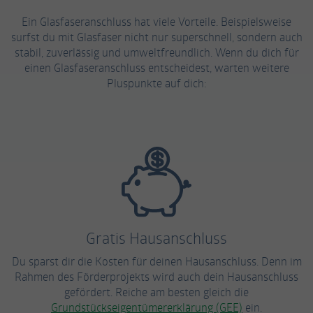
Ein Glasfaseranschluss hat viele Vorteile. Beispielsweise
Anbieter
Facebook
surfst du mit Glasfaser nicht nur superschnell, sondern auch
stabil, zuverlässig und umweltfreundlich. Wenn du dich für
Laufzeit
3 Monate
einen Glasfaseranschluss entscheidest, warten weitere
Pluspunkte auf dich:
Cookie von Facebook, das für Website-
Zweck
Analysen, Ad-Targeting und
Anzeigenmessung verwendet wird.
Name
fr
Anbieter
Facebook
Laufzeit
2 Monate
Gratis Hausanschluss
Wird von Facebook verwendet, um eine
Du sparst dir die Kosten für deinen Hausanschluss. Denn im
Reihe von Werbeprodukten wie
Zweck
Rahmen des Förderprojekts wird auch dein Hausanschluss
Echtzeitgebote von Drittanbietern
gefördert. Reiche am besten gleich die
anzubieten.
Grundstückseigentümererklärung (GEE)
ein.