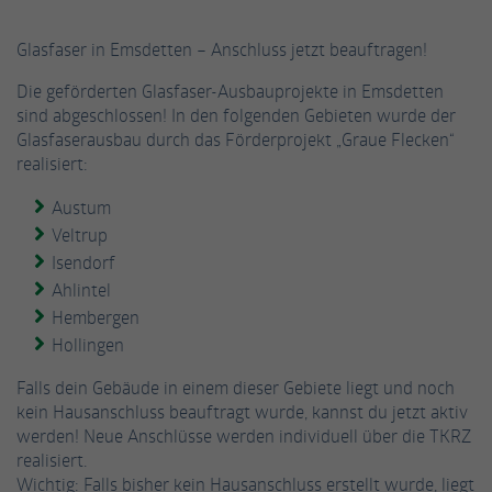
einwandfrei funktioniert.
Glasfaser in Emsdetten – Anschluss jetzt beauftragen!
Name
Cookie-Informationen anzeigen
fe_typo_user / PHPSESSID
Die geförderten Glasfaser-Ausbauprojekte in Emsdetten
Anbieter
TYPO3
Statistiken
sind abgeschlossen! In den folgenden Gebieten wurde der
Diese Gruppe beinhaltet alle Skripte für analytisches Tracking
Glasfaserausbau durch das Förderprojekt „Graue Flecken“
Laufzeit
Session
und zugehörige Cookies. Es hilft uns die Nutzererfahrung der
realisiert:
Website zu verbessern.
Dieses Cookie ist ein Standard-Session-
Austum
Cookie von TYPO3. Es speichert im Falle eines
Name
Cookie-Informationen anzeigen
_ga
Veltrup
Benutzer-Logins die Session-ID. So kann der
Zweck
Isendorf
eingeloggte Benutzer wiedererkannt werden
Anbieter
Google Analytics
Externe Inhalte
und es wird ihm Zugang zu geschützten
Ahlintel
Bereichen gewährt.
Wir verwenden auf unserer Website externe Inhalte, um Ihnen
Hembergen
Laufzeit
2 Jahre
zusätzliche Informationen anzubieten.
Hollingen
Dieses Cookie wird von Google Analytics
Name
cookie_optin
Falls dein Gebäude in einem dieser Gebiete liegt und noch
installiert. Das Cookie wird verwendet, um
kein Hausanschluss beauftragt wurde, kannst du jetzt aktiv
Besucher-, Sitzungs- und Kampagnendaten
Anbieter
TYPO3
werden! Neue Anschlüsse werden individuell über die TKRZ
zu berechnen und die Nutzung der Website
realisiert.
Zweck
für den Analysebericht der Website zu
Laufzeit
1 Jahr
Wichtig: Falls bisher kein Hausanschluss erstellt wurde, liegt
verfolgen. Die Cookies speichern