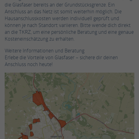
die Glasfaser bereits an der Grundstücksgrenze. Ein
Informationen anonym und weisen eine
Enthält die gewählten Tracking-Optin-
Anschluss an das Netz ist somit weiterhin möglich. Die
Zweck
randoly generierte Nummer zu, um
Einstellungen.
Hausanschlusskosten werden individuell geprüft und
eindeutige Besucher zu identifizieren.
können je nach Standort variieren. Bitte wende dich direkt
an die TKRZ, um eine persönliche Beratung und eine genaue
Kosteneinschätzung zu erhalten.
Name
_gid
Weitere Informationen und Beratung
Anbieter
Google Analytics
Erlebe die Vorteile von Glasfaser – sichere dir deinen
Anschluss noch heute!
Laufzeit
1 Tag
Dieses Cookie wird von Google Analytics
installiert. Das Cookie wird verwendet, um
Informationen darüber zu speichern, wie
Besucher eine Website nutzen, und hilft bei
Zweck
der Erstellung eines Analyseberichts darüber,
wie es der Website geht. Die erhobenen
Daten umfassen die Anzahl der Besucher, die
Quelle, aus der sie stammen, und die Seiten
in anonymisierter Form.