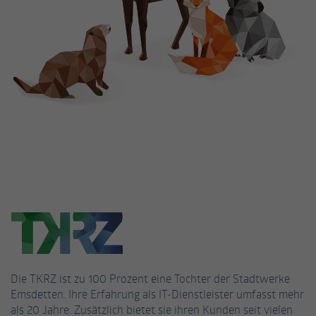
Anbieter
Facebook
Laufzeit
3 Monate
Cookie von Facebook, das für Website-
Zweck
Analysen, Ad-Targeting und
Anzeigenmessung verwendet wird.
Name
fr
Anbieter
Facebook
Laufzeit
2 Monate
Wird von Facebook verwendet, um eine
Reihe von Werbeprodukten wie
Zweck
Die TKRZ ist zu 100 Prozent eine Tochter der Stadtwerke
Echtzeitgebote von Drittanbietern
Emsdetten. Ihre Erfahrung als IT-Dienstleister umfasst mehr
anzubieten.
als 20 Jahre. Zusätzlich bietet sie ihren Kunden seit vielen