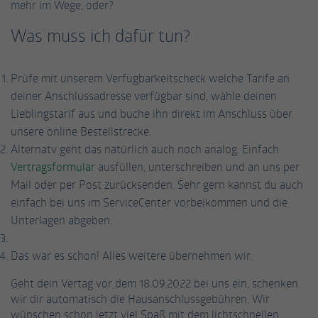
mehr im Wege, oder?
Informationen anonym und weisen eine
Enthält die gewählten Tracking-Optin-
Zweck
randoly generierte Nummer zu, um
Was muss ich dafür tun?
Einstellungen.
eindeutige Besucher zu identifizieren.
Prüfe mit unserem Verfügbarkeitscheck welche Tarife an
Name
_gid
deiner Anschlussadresse verfügbar sind, wähle deinen
Lieblingstarif aus und buche ihn direkt im Anschluss über
Anbieter
Google Analytics
unsere online Bestellstrecke.
Alternatv geht das natürlich auch noch analog. Einfach
Laufzeit
1 Tag
Vertragsformular
ausfüllen, unterschreiben und an uns per
Dieses Cookie wird von Google Analytics
Mail oder per Post zurücksenden. Sehr gern kannst du auch
installiert. Das Cookie wird verwendet, um
einfach bei uns im ServiceCenter vorbeikommen und die
Informationen darüber zu speichern, wie
Unterlagen abgeben.
Besucher eine Website nutzen, und hilft bei
Zweck
der Erstellung eines Analyseberichts darüber,
Das war es schon! Alles weitere übernehmen wir.
wie es der Website geht. Die erhobenen
Daten umfassen die Anzahl der Besucher, die
Geht dein Vertag vor dem 18.09.2022 bei uns ein, schenken
Quelle, aus der sie stammen, und die Seiten
wir dir automatisch die Hausanschlussgebühren. Wir
in anonymisierter Form.
wünschen schon jetzt viel Spaß mit dem lichtschnellen