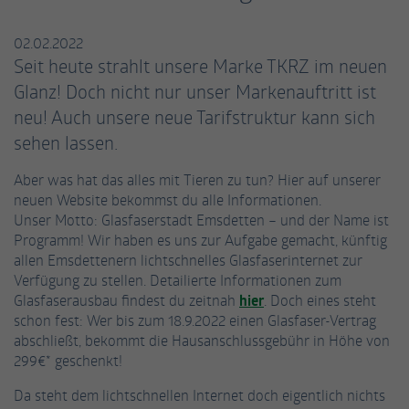
einwandfrei funktioniert.
Name
Cookie-Informationen anzeigen
fe_typo_user / PHPSESSID
02.02.2022
Seit heute strahlt unsere Marke TKRZ im neuen
Anbieter
TYPO3
Glanz! Doch nicht nur unser Markenauftritt ist
Statistiken
Diese Gruppe beinhaltet alle Skripte für analytisches Tracking
neu! Auch unsere neue Tarifstruktur kann sich
Laufzeit
Session
und zugehörige Cookies. Es hilft uns die Nutzererfahrung der
sehen lassen.
Website zu verbessern.
Dieses Cookie ist ein Standard-Session-
Cookie von TYPO3. Es speichert im Falle eines
Aber was hat das alles mit Tieren zu tun? Hier auf unserer
Name
Cookie-Informationen anzeigen
_ga
Benutzer-Logins die Session-ID. So kann der
neuen Website bekommst du alle Informationen.
Zweck
eingeloggte Benutzer wiedererkannt werden
Unser Motto: Glasfaserstadt Emsdetten – und der Name ist
Anbieter
Google Analytics
Externe Inhalte
und es wird ihm Zugang zu geschützten
Programm! Wir haben es uns zur Aufgabe gemacht, künftig
Bereichen gewährt.
allen Emsdettenern lichtschnelles Glasfaserinternet zur
Wir verwenden auf unserer Website externe Inhalte, um Ihnen
Laufzeit
2 Jahre
Verfügung zu stellen. Detailierte Informationen zum
zusätzliche Informationen anzubieten.
Glasfaserausbau findest du zeitnah
hier
. Doch eines steht
Dieses Cookie wird von Google Analytics
Name
cookie_optin
schon fest: Wer bis zum 18.9.2022 einen Glasfaser-Vertrag
installiert. Das Cookie wird verwendet, um
abschließt, bekommt die Hausanschlussgebühr in Höhe von
Besucher-, Sitzungs- und Kampagnendaten
Anbieter
TYPO3
299€* geschenkt!
zu berechnen und die Nutzung der Website
Zweck
für den Analysebericht der Website zu
Da steht dem lichtschnellen Internet doch eigentlich nichts
Laufzeit
1 Jahr
verfolgen. Die Cookies speichern