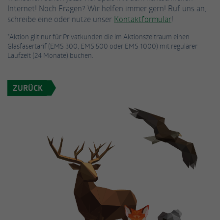
Internet! Noch Fragen? Wir helfen immer gern! Ruf uns an,
schreibe eine oder nutze unser
Kontaktformular
!
Name
_gat_UA-53926628-3
*Aktion gilt nur für Privatkunden die im Aktionszeitraum einen
Anbieter
Google Analytics
Glasfasertarif (EMS 300, EMS 500 oder EMS 1000) mit regulärer
Laufzeit (24 Monate) buchen.
Laufzeit
1 Minute
ZURÜCK
Dies ist ein von Google Analytics gesetztes
Cookie vom Mustertyp, bei dem das
Musterelement auf dem Namen die
eindeutige Identitätsnummer des Kontos
oder der Website enthält, auf das es sich
Zweck
bezieht. Es scheint eine Variation des _gat-
Cookies zu sein, das verwendet wird, um die
von Google auf Websites mit hohem Traffic-
Aufkommen aufgezeichnete Datenmenge zu
begrenzen.
Name
_fbp