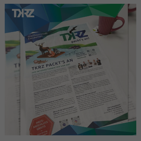
Informationen anonym und weisen eine
Enthält die gewählten Tracking-Optin-
Zweck
randoly generierte Nummer zu, um
Einstellungen.
eindeutige Besucher zu identifizieren.
Name
_gid
Anbieter
Google Analytics
Laufzeit
1 Tag
Dieses Cookie wird von Google Analytics
installiert. Das Cookie wird verwendet, um
Informationen darüber zu speichern, wie
Besucher eine Website nutzen, und hilft bei
Zweck
der Erstellung eines Analyseberichts darüber,
wie es der Website geht. Die erhobenen
Daten umfassen die Anzahl der Besucher, die
Quelle, aus der sie stammen, und die Seiten
in anonymisierter Form.