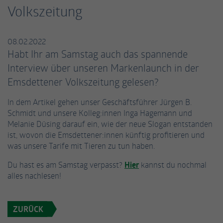
einwandfrei funktioniert.
Volkszeitung
Name
Cookie-Informationen anzeigen
fe_typo_user / PHPSESSID
08.02.2022
Anbieter
TYPO3
Statistiken
Habt Ihr am Samstag auch das spannende
Diese Gruppe beinhaltet alle Skripte für analytisches Tracking
Laufzeit
Session
Interview über unseren Markenlaunch in der
und zugehörige Cookies. Es hilft uns die Nutzererfahrung der
Emsdettener Volkszeitung gelesen?
Website zu verbessern.
Dieses Cookie ist ein Standard-Session-
Cookie von TYPO3. Es speichert im Falle eines
In dem Artikel gehen unser Geschäftsführer Jürgen B.
Name
Cookie-Informationen anzeigen
_ga
Benutzer-Logins die Session-ID. So kann der
Schmidt und unsere Kolleg:innen Inga Hagemann und
Zweck
eingeloggte Benutzer wiedererkannt werden
Melanie Düsing darauf ein, wie der neue Slogan entstanden
Anbieter
Google Analytics
Externe Inhalte
und es wird ihm Zugang zu geschützten
ist, wovon die Emsdettener:innen künftig profitieren und
Bereichen gewährt.
Wir verwenden auf unserer Website externe Inhalte, um Ihnen
was unsere Tarife mit Tieren zu tun haben.
Laufzeit
2 Jahre
zusätzliche Informationen anzubieten.
Du hast es am Samstag verpasst?
Hier
kannst du nochmal
Dieses Cookie wird von Google Analytics
Name
cookie_optin
alles nachlesen!
installiert. Das Cookie wird verwendet, um
Besucher-, Sitzungs- und Kampagnendaten
Anbieter
TYPO3
zu berechnen und die Nutzung der Website
ZURÜCK
Zweck
für den Analysebericht der Website zu
Laufzeit
1 Jahr
verfolgen. Die Cookies speichern