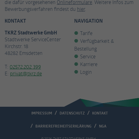
die dafür vorgesehenen
Onlineformulare
. Weitere Infos zum
Bewerbungsverfahren findest du
hier
.
Anbieter
Facebook
KONTAKT
NAVIGATION
Laufzeit
3 Monate
TKRZ Stadtwerke GmbH
Tarife
Cookie von Facebook, das für Website-
Stadtwerke ServiceCenter
Verfügbarkeit &
Zweck
Analysen, Ad-Targeting und
Kirchstr. 18
Bestellung
Anzeigenmessung verwendet wird.
48282 Emsdetten
Service
Karriere
T:
02572.202 399
Name
fr
Login
E:
privat@tkrz.de
Anbieter
Facebook
Laufzeit
2 Monate
Wird von Facebook verwendet, um eine
IMPRESSUM
DATENSCHUTZ
KONTAKT
Reihe von Werbeprodukten wie
Zweck
Echtzeitgebote von Drittanbietern
BARRIEREFREIHEITSERKLÄRUNG
NGA
anzubieten.
©2026 TKRZ STADTWERKE GMBH