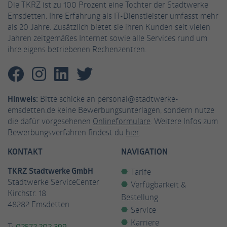
Die TKRZ ist zu 100 Prozent eine Tochter der Stadtwerke
Emsdetten. Ihre Erfahrung als IT-Dienstleister umfasst mehr
als 20 Jahre. Zusätzlich bietet sie ihren Kunden seit vielen
Jahren zeitgemäßes Internet sowie alle Services rund um
ihre eigens betriebenen Rechenzentren.
Hinweis:
Bitte schicke an personal@stadtwerke-
emsdetten.de keine Bewerbungsunterlagen, sondern nutze
die dafür vorgesehenen
Onlineformulare
. Weitere Infos zum
Bewerbungsverfahren findest du
hier
.
KONTAKT
NAVIGATION
TKRZ Stadtwerke GmbH
Tarife
Stadtwerke ServiceCenter
Verfügbarkeit &
Kirchstr. 18
Bestellung
48282 Emsdetten
Service
Karriere
T:
02572.202 399