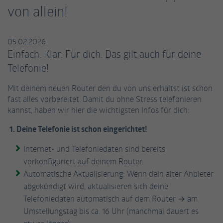
einwandfrei funktioniert.
von allein!
Name
Cookie-Informationen anzeigen
fe_typo_user / PHPSESSID
05.02.2026
Anbieter
TYPO3
Statistiken
Einfach. Klar. Für dich. Das gilt auch für deine
Diese Gruppe beinhaltet alle Skripte für analytisches Tracking
Laufzeit
Session
Telefonie!
und zugehörige Cookies. Es hilft uns die Nutzererfahrung der
Website zu verbessern.
Dieses Cookie ist ein Standard-Session-
Mit deinem neuen Router den du von uns erhältst ist schon
Cookie von TYPO3. Es speichert im Falle eines
fast alles vorbereitet. Damit du ohne Stress telefonieren
Name
Cookie-Informationen anzeigen
_ga
Benutzer-Logins die Session-ID. So kann der
kannst, haben wir hier die wichtigsten Infos für dich:
Zweck
eingeloggte Benutzer wiedererkannt werden
Anbieter
Google Analytics
1. Deine Telefonie ist schon eingerichtet!
Externe Inhalte
und es wird ihm Zugang zu geschützten
Bereichen gewährt.
Wir verwenden auf unserer Website externe Inhalte, um Ihnen
Laufzeit
2 Jahre
Internet- und Telefoniedaten sind bereits
zusätzliche Informationen anzubieten.
vorkonfiguriert auf deinem Router.
Dieses Cookie wird von Google Analytics
Name
cookie_optin
Automatische Aktualisierung: Wenn dein alter Anbieter
installiert. Das Cookie wird verwendet, um
abgekündigt wird, aktualisieren sich deine
Besucher-, Sitzungs- und Kampagnendaten
Anbieter
TYPO3
Telefoniedaten automatisch auf dem Router → am
zu berechnen und die Nutzung der Website
Umstellungstag bis ca. 16 Uhr (manchmal dauert es
Zweck
für den Analysebericht der Website zu
Laufzeit
1 Jahr
verfolgen. Die Cookies speichern