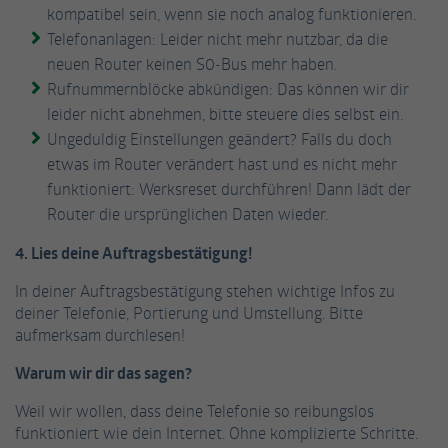
kompatibel sein, wenn sie noch analog funktionieren.
Telefonanlagen: Leider nicht mehr nutzbar, da die
Name
_gat_UA-53926628-3
neuen Router keinen S0-Bus mehr haben.
Rufnummernblöcke abkündigen: Das können wir dir
Anbieter
Google Analytics
leider nicht abnehmen, bitte steuere dies selbst ein.
Laufzeit
1 Minute
Ungeduldig Einstellungen geändert? Falls du doch
etwas im Router verändert hast und es nicht mehr
Dies ist ein von Google Analytics gesetztes
funktioniert: Werksreset durchführen! Dann lädt der
Cookie vom Mustertyp, bei dem das
Router die ursprünglichen Daten wieder.
Musterelement auf dem Namen die
eindeutige Identitätsnummer des Kontos
4. Lies deine Auftragsbestätigung!
oder der Website enthält, auf das es sich
Zweck
bezieht. Es scheint eine Variation des _gat-
In deiner Auftragsbestätigung stehen wichtige Infos zu
Cookies zu sein, das verwendet wird, um die
deiner Telefonie, Portierung und Umstellung. Bitte
von Google auf Websites mit hohem Traffic-
aufmerksam durchlesen!
Aufkommen aufgezeichnete Datenmenge zu
Warum wir dir das sagen?
begrenzen.
Weil wir wollen, dass deine Telefonie so reibungslos
funktioniert wie dein Internet. Ohne komplizierte Schritte.
Name
_fbp