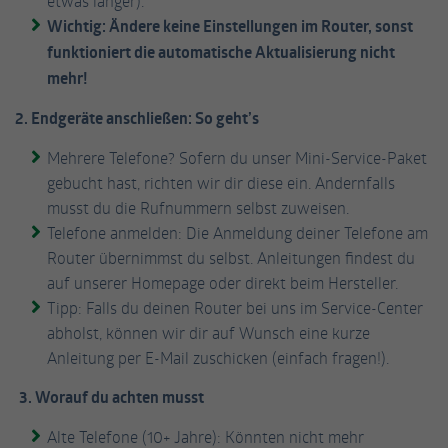
etwas länger).
Informationen anonym und weisen eine
Wichtig: Ändere keine Einstellungen im Router, sonst
Enthält die gewählten Tracking-Optin-
Zweck
randoly generierte Nummer zu, um
Einstellungen.
funktioniert die automatische Aktualisierung nicht
eindeutige Besucher zu identifizieren.
mehr!
2. Endgeräte anschließen: So geht’s
Name
_gid
Mehrere Telefone? Sofern du unser Mini-Service-Paket
Anbieter
Google Analytics
gebucht hast, richten wir dir diese ein. Andernfalls
musst du die Rufnummern selbst zuweisen.
Laufzeit
1 Tag
Telefone anmelden: Die Anmeldung deiner Telefone am
Router übernimmst du selbst. Anleitungen findest du
Dieses Cookie wird von Google Analytics
installiert. Das Cookie wird verwendet, um
auf unserer Homepage oder direkt beim Hersteller.
Informationen darüber zu speichern, wie
Tipp: Falls du deinen Router bei uns im Service-Center
Besucher eine Website nutzen, und hilft bei
abholst, können wir dir auf Wunsch eine kurze
Zweck
der Erstellung eines Analyseberichts darüber,
Anleitung per E-Mail zuschicken (einfach fragen!).
wie es der Website geht. Die erhobenen
Daten umfassen die Anzahl der Besucher, die
3. Worauf du achten musst
Quelle, aus der sie stammen, und die Seiten
in anonymisierter Form.
Alte Telefone (10+ Jahre): Könnten nicht mehr