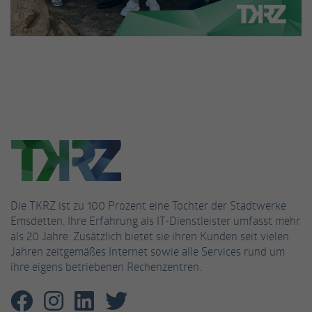
Name
_gat_UA-53926628-3
Anbieter
Google Analytics
Laufzeit
1 Minute
Dies ist ein von Google Analytics gesetztes
Cookie vom Mustertyp, bei dem das
Musterelement auf dem Namen die
eindeutige Identitätsnummer des Kontos
oder der Website enthält, auf das es sich
Zweck
bezieht. Es scheint eine Variation des _gat-
Die TKRZ ist zu 100 Prozent eine Tochter der Stadtwerke
Cookies zu sein, das verwendet wird, um die
Emsdetten. Ihre Erfahrung als IT-Dienstleister umfasst mehr
von Google auf Websites mit hohem Traffic-
als 20 Jahre. Zusätzlich bietet sie ihren Kunden seit vielen
Aufkommen aufgezeichnete Datenmenge zu
Jahren zeitgemäßes Internet sowie alle Services rund um
begrenzen.
ihre eigens betriebenen Rechenzentren.
Name
_fbp