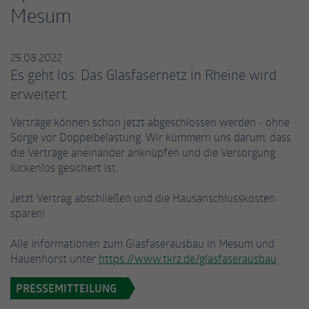
einwandfrei funktioniert.
Mesum
Name
Cookie-Informationen anzeigen
fe_typo_user / PHPSESSID
25.08.2022
Anbieter
TYPO3
Statistiken
Es geht los: Das Glasfasernetz in Rheine wird
Diese Gruppe beinhaltet alle Skripte für analytisches Tracking
Laufzeit
Session
erweitert.
und zugehörige Cookies. Es hilft uns die Nutzererfahrung der
Website zu verbessern.
Dieses Cookie ist ein Standard-Session-
Verträge können schon jetzt abgeschlossen werden - ohne
Cookie von TYPO3. Es speichert im Falle eines
Sorge vor Doppelbelastung. Wir kümmern uns darum, dass
Name
Cookie-Informationen anzeigen
_ga
Benutzer-Logins die Session-ID. So kann der
die Verträge aneinander anknüpfen und die Versorgung
Zweck
eingeloggte Benutzer wiedererkannt werden
lückenlos gesichert ist.
Anbieter
Google Analytics
Externe Inhalte
und es wird ihm Zugang zu geschützten
Bereichen gewährt.
Jetzt Vertrag abschließen und die Hausanschlusskosten
Wir verwenden auf unserer Website externe Inhalte, um Ihnen
Laufzeit
2 Jahre
sparen!
zusätzliche Informationen anzubieten.
Dieses Cookie wird von Google Analytics
Name
cookie_optin
Alle Informationen zum Glasfaserausbau in Mesum und
installiert. Das Cookie wird verwendet, um
Hauenhorst unter
https://www.tkrz.de/glasfaserausbau
Besucher-, Sitzungs- und Kampagnendaten
Anbieter
TYPO3
zu berechnen und die Nutzung der Website
PRESSEMITTEILUNG
Zweck
für den Analysebericht der Website zu
Laufzeit
1 Jahr
verfolgen. Die Cookies speichern