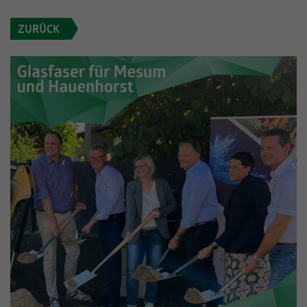
Informationen anonym und weisen eine
Enthält die gewählten Tracking-Optin-
Zweck
ZURÜCK
randoly generierte Nummer zu, um
Einstellungen.
eindeutige Besucher zu identifizieren.
Name
_gid
Anbieter
Google Analytics
Laufzeit
1 Tag
Dieses Cookie wird von Google Analytics
installiert. Das Cookie wird verwendet, um
Informationen darüber zu speichern, wie
Besucher eine Website nutzen, und hilft bei
Zweck
der Erstellung eines Analyseberichts darüber,
wie es der Website geht. Die erhobenen
Daten umfassen die Anzahl der Besucher, die
Quelle, aus der sie stammen, und die Seiten
in anonymisierter Form.