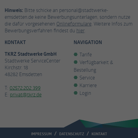
Hinweis:
Bitte schicke an personal@stadtwerke-
Anbieter
Facebook
emsdetten.de keine Bewerbungsunterlagen, sondern nutze
die dafür vorgesehenen
Onlineformulare
. Weitere Infos zum
Laufzeit
3 Monate
Bewerbungsverfahren findest du
hier
.
Cookie von Facebook, das für Website-
KONTAKT
NAVIGATION
Zweck
Analysen, Ad-Targeting und
Anzeigenmessung verwendet wird.
TKRZ Stadtwerke GmbH
Tarife
Stadtwerke ServiceCenter
Verfügbarkeit &
Kirchstr. 18
Bestellung
Name
fr
48282 Emsdetten
Service
Anbieter
Facebook
Karriere
T:
02572.202 399
Login
E:
privat@tkrz.de
Laufzeit
2 Monate
Wird von Facebook verwendet, um eine
Reihe von Werbeprodukten wie
Zweck
Echtzeitgebote von Drittanbietern
anzubieten.
IMPRESSUM
DATENSCHUTZ
KONTAKT