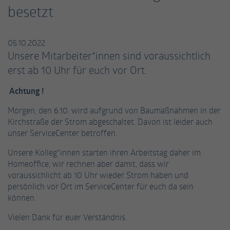
einwandfrei funktioniert.
besetzt
Name
Cookie-Informationen anzeigen
fe_typo_user / PHPSESSID
05.10.2022
Anbieter
TYPO3
Statistiken
Unsere Mitarbeiter*innen sind voraussichtlich
Diese Gruppe beinhaltet alle Skripte für analytisches Tracking
Laufzeit
Session
erst ab 10 Uhr für euch vor Ort.
und zugehörige Cookies. Es hilft uns die Nutzererfahrung der
Website zu verbessern.
Dieses Cookie ist ein Standard-Session-
Achtung !
Cookie von TYPO3. Es speichert im Falle eines
Name
Cookie-Informationen anzeigen
_ga
Morgen, den 6.10. wird aufgrund von Baumaßnahmen in der
Benutzer-Logins die Session-ID. So kann der
Zweck
Kirchstraße der Strom abgeschaltet. Davon ist leider auch
eingeloggte Benutzer wiedererkannt werden
Anbieter
Google Analytics
unser ServiceCenter betroffen.
Externe Inhalte
und es wird ihm Zugang zu geschützten
Bereichen gewährt.
Wir verwenden auf unserer Website externe Inhalte, um Ihnen
Laufzeit
2 Jahre
Unsere Kolleg*innen starten ihren Arbeitstag daher im
zusätzliche Informationen anzubieten.
Homeoffice, wir rechnen aber damit, dass wir
Dieses Cookie wird von Google Analytics
voraussichlicht ab 10 Uhr wieder Strom haben und
Name
cookie_optin
installiert. Das Cookie wird verwendet, um
persönlich vor Ort im ServiceCenter für euch da sein
Besucher-, Sitzungs- und Kampagnendaten
können.
Anbieter
TYPO3
zu berechnen und die Nutzung der Website
Vielen Dank für euer Verständnis.
Zweck
für den Analysebericht der Website zu
Laufzeit
1 Jahr
verfolgen. Die Cookies speichern