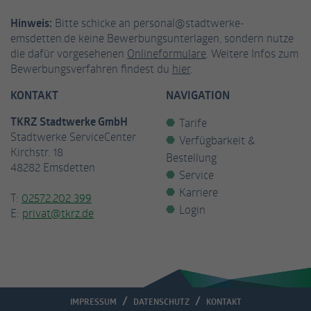
Hinweis:
Bitte schicke an personal@stadtwerke-
Anbieter
Facebook
emsdetten.de keine Bewerbungsunterlagen, sondern nutze
die dafür vorgesehenen
Onlineformulare
. Weitere Infos zum
Laufzeit
3 Monate
Bewerbungsverfahren findest du
hier
.
Cookie von Facebook, das für Website-
KONTAKT
NAVIGATION
Zweck
Analysen, Ad-Targeting und
Anzeigenmessung verwendet wird.
TKRZ Stadtwerke GmbH
Tarife
Stadtwerke ServiceCenter
Verfügbarkeit &
Kirchstr. 18
Bestellung
Name
fr
48282 Emsdetten
Service
Anbieter
Facebook
Karriere
T:
02572.202 399
Login
E:
privat@tkrz.de
Laufzeit
2 Monate
Wird von Facebook verwendet, um eine
Reihe von Werbeprodukten wie
Zweck
Echtzeitgebote von Drittanbietern
anzubieten.
IMPRESSUM
DATENSCHUTZ
KONTAKT