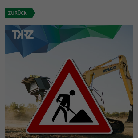
Informationen anonym und weisen eine
Enthält die gewählten Tracking-Optin-
Zweck
ZURÜCK
randoly generierte Nummer zu, um
Einstellungen.
eindeutige Besucher zu identifizieren.
Name
_gid
Anbieter
Google Analytics
Laufzeit
1 Tag
Dieses Cookie wird von Google Analytics
installiert. Das Cookie wird verwendet, um
Informationen darüber zu speichern, wie
Besucher eine Website nutzen, und hilft bei
Zweck
der Erstellung eines Analyseberichts darüber,
wie es der Website geht. Die erhobenen
Daten umfassen die Anzahl der Besucher, die
Quelle, aus der sie stammen, und die Seiten
in anonymisierter Form.