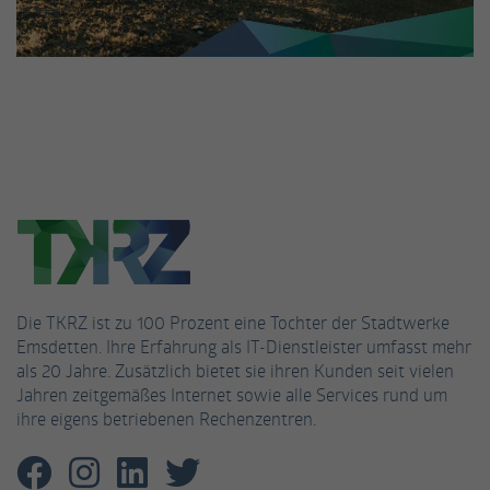
Name
_gat_UA-53926628-3
Anbieter
Google Analytics
Laufzeit
1 Minute
Dies ist ein von Google Analytics gesetztes
Cookie vom Mustertyp, bei dem das
Musterelement auf dem Namen die
eindeutige Identitätsnummer des Kontos
oder der Website enthält, auf das es sich
Zweck
bezieht. Es scheint eine Variation des _gat-
Die TKRZ ist zu 100 Prozent eine Tochter der Stadtwerke
Cookies zu sein, das verwendet wird, um die
Emsdetten. Ihre Erfahrung als IT-Dienstleister umfasst mehr
von Google auf Websites mit hohem Traffic-
als 20 Jahre. Zusätzlich bietet sie ihren Kunden seit vielen
Aufkommen aufgezeichnete Datenmenge zu
Jahren zeitgemäßes Internet sowie alle Services rund um
begrenzen.
ihre eigens betriebenen Rechenzentren.
Name
_fbp