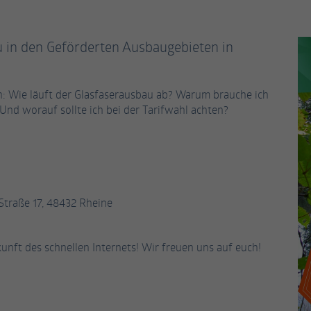
Enthält die gewählten Tracking-Optin-
Zweck
generierte Nummer zu, um eindeutige Besucher zu
Einstellungen.
identifizieren.
u in den Geförderten Ausbaugebieten in
Name
_gid
agen: Wie läuft der Glasfaserausbau ab? Warum brauche ich
Anbieter
Google Analytics
Und worauf sollte ich bei der Tarifwahl achten?
Laufzeit
1 Tag
Dieses Cookie wird von Google Analytics installiert.
Das Cookie wird verwendet, um Informationen
darüber zu speichern, wie Besucher eine Website
Straße 17, 48432 Rheine
nutzen, und hilft bei der Erstellung eines
Zweck
Analyseberichts darüber, wie es der Website geht.
Die erhobenen Daten umfassen die Anzahl der
nft des schnellen Internets! Wir freuen uns auf euch!
Besucher, die Quelle, aus der sie stammen, und die
Seiten in anonymisierter Form.