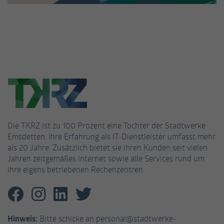
Name
_gat_UA-53926628-3
Anbieter
Google Analytics
Laufzeit
1 Minute
Dies ist ein von Google Analytics gesetztes
Cookie vom Mustertyp, bei dem das
Musterelement auf dem Namen die
eindeutige Identitätsnummer des Kontos
Die TKRZ ist zu 100 Prozent eine Tochter der Stadtwerke
oder der Website enthält, auf das es sich
Emsdetten. Ihre Erfahrung als IT-Dienstleister umfasst mehr
Zweck
bezieht. Es scheint eine Variation des _gat-
als 20 Jahre. Zusätzlich bietet sie ihren Kunden seit vielen
Cookies zu sein, das verwendet wird, um die
Jahren zeitgemäßes Internet sowie alle Services rund um
von Google auf Websites mit hohem Traffic-
ihre eigens betriebenen Rechenzentren.
Aufkommen aufgezeichnete Datenmenge zu
begrenzen.
Hinweis:
Bitte schicke an personal@stadtwerke-
Name
_fbp