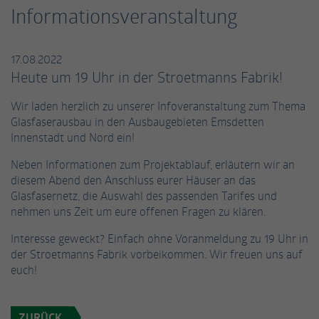
einwandfrei funktioniert.
Informationsveranstaltung
Name
Cookie-Informationen anzeigen
fe_typo_user / PHPSESSID
17.08.2022
Anbieter
TYPO3
Statistiken
Heute um 19 Uhr in der Stroetmanns Fabrik!
Diese Gruppe beinhaltet alle Skripte für analytisches Tracking
Laufzeit
Session
und zugehörige Cookies. Es hilft uns die Nutzererfahrung der
Wir laden herzlich zu unserer Infoveranstaltung zum Thema
Website zu verbessern.
Glasfaserausbau in den Ausbaugebieten Emsdetten
Dieses Cookie ist ein Standard-Session-
Innenstadt und Nord ein!
Cookie von TYPO3. Es speichert im Falle eines
Name
Cookie-Informationen anzeigen
_ga
Benutzer-Logins die Session-ID. So kann der
Zweck
Neben Informationen zum Projektablauf, erläutern wir an
eingeloggte Benutzer wiedererkannt werden
Anbieter
Google Analytics
diesem Abend den Anschluss eurer Häuser an das
Externe Inhalte
und es wird ihm Zugang zu geschützten
Glasfasernetz, die Auswahl des passenden Tarifes und
Bereichen gewährt.
Wir verwenden auf unserer Website externe Inhalte, um Ihnen
Laufzeit
2 Jahre
nehmen uns Zeit um eure offenen Fragen zu klären.
zusätzliche Informationen anzubieten.
Interesse geweckt? Einfach ohne Voranmeldung zu 19 Uhr in
Dieses Cookie wird von Google Analytics
Name
cookie_optin
der Stroetmanns Fabrik vorbeikommen. Wir freuen uns auf
installiert. Das Cookie wird verwendet, um
euch!
Besucher-, Sitzungs- und Kampagnendaten
Anbieter
TYPO3
zu berechnen und die Nutzung der Website
Zweck
für den Analysebericht der Website zu
Laufzeit
1 Jahr
ZURÜCK
verfolgen. Die Cookies speichern