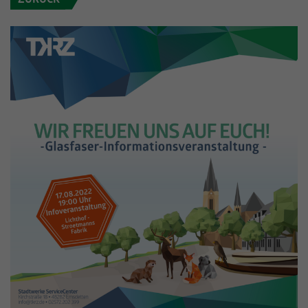
Informationen anonym und weisen eine
Enthält die gewählten Tracking-Optin-
Zweck
randoly generierte Nummer zu, um
Einstellungen.
eindeutige Besucher zu identifizieren.
Name
_gid
Anbieter
Google Analytics
Laufzeit
1 Tag
Dieses Cookie wird von Google Analytics
installiert. Das Cookie wird verwendet, um
Informationen darüber zu speichern, wie
Besucher eine Website nutzen, und hilft bei
Zweck
der Erstellung eines Analyseberichts darüber,
wie es der Website geht. Die erhobenen
Daten umfassen die Anzahl der Besucher, die
Quelle, aus der sie stammen, und die Seiten
in anonymisierter Form.