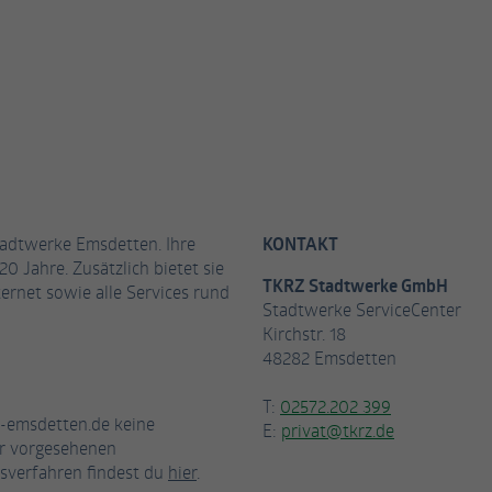
tadtwerke Emsdetten. Ihre
KONTAKT
20 Jahre. Zusätzlich bietet sie
TKRZ Stadtwerke GmbH
ernet sowie alle Services rund
Stadtwerke ServiceCenter
Kirchstr. 18
48282 Emsdetten
T:
02572.202 399
-emsdetten.de keine
E:
privat@tkrz.de
ür vorgesehenen
sverfahren findest du
hier
.