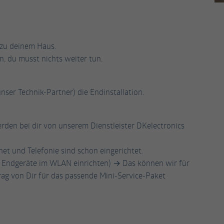
Name
_gat_UA-53926628-3
Anbieter
Google Analytics
 zu deinem Haus.
Laufzeit
1 Minute
n, du musst nichts weiter tun.
Dies ist ein von Google Analytics gesetztes Cookie
vom Mustertyp, bei dem das Musterelement auf
dem Namen die eindeutige Identitätsnummer des
er Technik-Partner) die Endinstallation.
Kontos oder der Website enthält, auf das es sich
Zweck
bezieht. Es scheint eine Variation des _gat-Cookies
zu sein, das verwendet wird, um die von Google auf
rden bei dir von unserem Dienstleister DKelectronics
Websites mit hohem Traffic-Aufkommen
aufgezeichnete Datenmenge zu begrenzen.
net und Telefonie sind schon eingerichtet.
n, Endgeräte im WLAN einrichten) → Das können wir für
rag von Dir für das passende Mini-Service-Paket
Name
_fbp
Anbieter
Facebook
Laufzeit
3 Monate