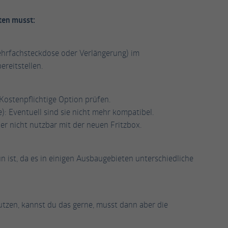
Cookie von Facebook, das für Website-Analysen,
ten musst:
Zweck
Ad-Targeting und Anzeigenmessung verwendet
wird.
ehrfachsteckdose oder Verlängerung) im
reitstellen.
Name
fr
Anbieter
Facebook
Kostenpflichtige Option prüfen.
e): Eventuell sind sie nicht mehr kompatibel.
Laufzeit
2 Monate
r nicht nutzbar mit der neuen Fritzbox.
Wird von Facebook verwendet, um eine Reihe von
Zweck
Werbeprodukten wie Echtzeitgebote von
n ist, da es in einigen Ausbaugebieten unterschiedliche
Drittanbietern anzubieten.
utzen, kannst du das gerne, musst dann aber die