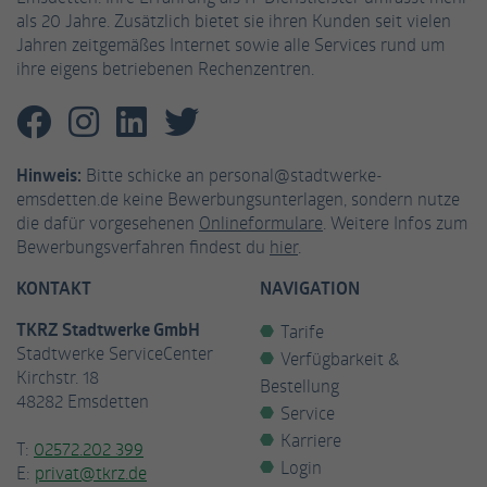
als 20 Jahre. Zusätzlich bietet sie ihren Kunden seit vielen
Jahren zeitgemäßes Internet sowie alle Services rund um
Name
_gat_UA-53926628-3
ihre eigens betriebenen Rechenzentren.
Anbieter
Google Analytics
Laufzeit
1 Minute
Hinweis:
Bitte schicke an personal@stadtwerke-
Dies ist ein von Google Analytics gesetztes
emsdetten.de keine Bewerbungsunterlagen, sondern nutze
Cookie vom Mustertyp, bei dem das
die dafür vorgesehenen
Onlineformulare
. Weitere Infos zum
Musterelement auf dem Namen die
Bewerbungsverfahren findest du
hier
.
eindeutige Identitätsnummer des Kontos
KONTAKT
NAVIGATION
oder der Website enthält, auf das es sich
Zweck
bezieht. Es scheint eine Variation des _gat-
TKRZ Stadtwerke GmbH
Tarife
Cookies zu sein, das verwendet wird, um die
Stadtwerke ServiceCenter
Verfügbarkeit &
von Google auf Websites mit hohem Traffic-
Kirchstr. 18
Bestellung
Aufkommen aufgezeichnete Datenmenge zu
48282 Emsdetten
begrenzen.
Service
Karriere
T:
02572.202 399
Login
E:
privat@tkrz.de
Name
_fbp