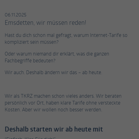
einwandfrei funktioniert.
Name
Cookie-Informationen anzeigen
fe_typo_user / PHPSESSID
06.11.2025
Emsdetten, wir müssen reden!
Anbieter
TYPO3
Statistiken
Hast du dich schon mal gefragt, warum Internet-Tarife so
Diese Gruppe beinhaltet alle Skripte für analytisches Tracking
Laufzeit
Session
kompliziert sein müssen?
und zugehörige Cookies. Es hilft uns die Nutzererfahrung der
Website zu verbessern.
Oder warum niemand dir erklärt, was die ganzen
Dieses Cookie ist ein Standard-Session-
Fachbegriffe bedeuten?
Cookie von TYPO3. Es speichert im Falle eines
Name
Cookie-Informationen anzeigen
_ga
Benutzer-Logins die Session-ID. So kann der
Zweck
Wir auch. Deshalb ändern wir das – ab heute.
eingeloggte Benutzer wiedererkannt werden
Anbieter
Google Analytics
Externe Inhalte
und es wird ihm Zugang zu geschützten
Bereichen gewährt.
Wir verwenden auf unserer Website externe Inhalte, um Ihnen
Laufzeit
2 Jahre
Wir als TKRZ machen schon vieles anders. Wir beraten
zusätzliche Informationen anzubieten.
persönlich vor Ort, haben klare Tarife ohne versteckte
Dieses Cookie wird von Google Analytics
Name
cookie_optin
Kosten. Aber wir wollen noch besser werden.
installiert. Das Cookie wird verwendet, um
Besucher-, Sitzungs- und Kampagnendaten
Anbieter
TYPO3
zu berechnen und die Nutzung der Website
Deshalb starten wir ab heute mit
Zweck
für den Analysebericht der Website zu
Laufzeit
1 Jahr
verfolgen. Die Cookies speichern