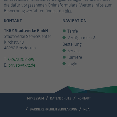
die dafür vorgesehenen
Onlineformulare
. Weitere Infos zum
Bewerbungsverfahren findest du
hier
.
KONTAKT
NAVIGATION
TKRZ Stadtwerke GmbH
Tarife
Stadtwerke ServiceCenter
Verfügbarkeit &
Kirchstr. 18
Bestellung
48282 Emsdetten
Service
Karriere
T:
02572.202 399
Login
E:
privat@tkrz.de
IMPRESSUM
DATENSCHUTZ
KONTAKT
BARRIEREFREIHEITSERKLÄRUNG
NGA