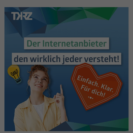
Anbieter
Facebook
Laufzeit
3 Monate
Cookie von Facebook, das für Website-
Zweck
Analysen, Ad-Targeting und
Anzeigenmessung verwendet wird.
Name
fr
Anbieter
Facebook
Laufzeit
2 Monate
Wird von Facebook verwendet, um eine
Reihe von Werbeprodukten wie
Zweck
Echtzeitgebote von Drittanbietern
anzubieten.