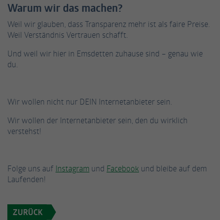
Warum wir das machen?
Weil wir glauben, dass Transparenz mehr ist als faire Preise.
Name
_gat_UA-53926628-3
Weil Verständnis Vertrauen schafft.
Anbieter
Google Analytics
Und weil wir hier in Emsdetten zuhause sind – genau wie
du.
Laufzeit
1 Minute
Dies ist ein von Google Analytics gesetztes
Cookie vom Mustertyp, bei dem das
Wir wollen nicht nur DEIN Internetanbieter sein.
Musterelement auf dem Namen die
Wir wollen der Internetanbieter sein, den du wirklich
eindeutige Identitätsnummer des Kontos
verstehst!
oder der Website enthält, auf das es sich
Zweck
bezieht. Es scheint eine Variation des _gat-
Cookies zu sein, das verwendet wird, um die
von Google auf Websites mit hohem Traffic-
Folge uns auf
Instagram
und
Facebook
und bleibe auf dem
Aufkommen aufgezeichnete Datenmenge zu
Laufenden!
begrenzen.
ZURÜCK
Name
_fbp