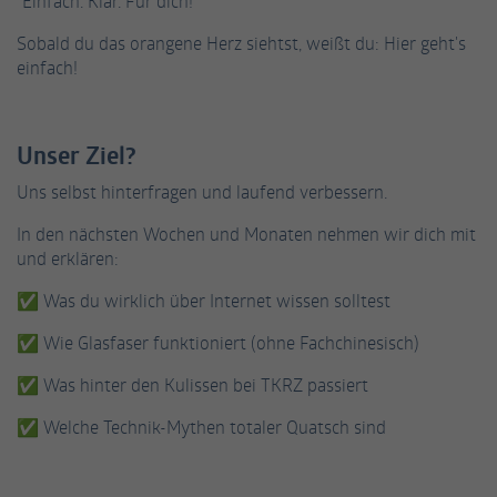
“Einfach. Klar. Für dich!”
Informationen anonym und weisen eine
Enthält die gewählten Tracking-Optin-
Sobald du das orangene Herz siehtst, weißt du: Hier geht's
Zweck
randoly generierte Nummer zu, um
Einstellungen.
einfach!
eindeutige Besucher zu identifizieren.
Name
_gid
Unser Ziel?
Anbieter
Google Analytics
Uns selbst hinterfragen und laufend verbessern.
In den nächsten Wochen und Monaten nehmen wir dich mit
Laufzeit
1 Tag
und erklären:
Dieses Cookie wird von Google Analytics
✅ Was du wirklich über Internet wissen solltest
installiert. Das Cookie wird verwendet, um
Informationen darüber zu speichern, wie
✅ Wie Glasfaser funktioniert (ohne Fachchinesisch)
Besucher eine Website nutzen, und hilft bei
Zweck
der Erstellung eines Analyseberichts darüber,
✅ Was hinter den Kulissen bei TKRZ passiert
wie es der Website geht. Die erhobenen
✅ Welche Technik-Mythen totaler Quatsch sind
Daten umfassen die Anzahl der Besucher, die
Quelle, aus der sie stammen, und die Seiten
in anonymisierter Form.