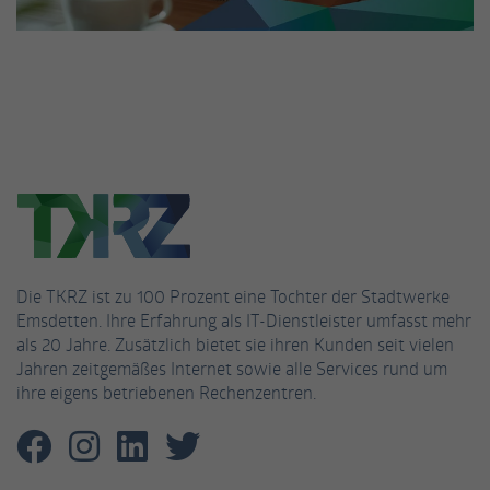
Name
_gat_UA-53926628-3
Anbieter
Google Analytics
Laufzeit
1 Minute
Dies ist ein von Google Analytics gesetztes
Cookie vom Mustertyp, bei dem das
Musterelement auf dem Namen die
eindeutige Identitätsnummer des Kontos
oder der Website enthält, auf das es sich
Die TKRZ ist zu 100 Prozent eine Tochter der Stadtwerke
Zweck
bezieht. Es scheint eine Variation des _gat-
Emsdetten. Ihre Erfahrung als IT-Dienstleister umfasst mehr
Cookies zu sein, das verwendet wird, um die
als 20 Jahre. Zusätzlich bietet sie ihren Kunden seit vielen
von Google auf Websites mit hohem Traffic-
Jahren zeitgemäßes Internet sowie alle Services rund um
Aufkommen aufgezeichnete Datenmenge zu
ihre eigens betriebenen Rechenzentren.
begrenzen.
Name
_fbp