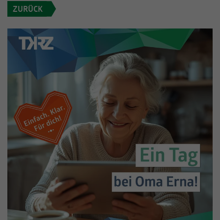
ZURÜCK
Informationen anonym und weisen eine
Enthält die gewählten Tracking-Optin-
Zweck
randoly generierte Nummer zu, um
Einstellungen.
eindeutige Besucher zu identifizieren.
Name
_gid
Anbieter
Google Analytics
Laufzeit
1 Tag
Dieses Cookie wird von Google Analytics
installiert. Das Cookie wird verwendet, um
Informationen darüber zu speichern, wie
Besucher eine Website nutzen, und hilft bei
Zweck
der Erstellung eines Analyseberichts darüber,
wie es der Website geht. Die erhobenen
Daten umfassen die Anzahl der Besucher, die
Quelle, aus der sie stammen, und die Seiten
in anonymisierter Form.