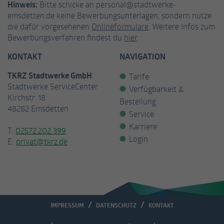
Hinweis:
Bitte schicke an personal@stadtwerke-
emsdetten.de keine Bewerbungsunterlagen, sondern nutze
Anbieter
Facebook
die dafür vorgesehenen
Onlineformulare
. Weitere Infos zum
Bewerbungsverfahren findest du
hier
.
Laufzeit
3 Monate
KONTAKT
NAVIGATION
Cookie von Facebook, das für Website-
Zweck
Analysen, Ad-Targeting und
TKRZ Stadtwerke GmbH
Tarife
Anzeigenmessung verwendet wird.
Stadtwerke ServiceCenter
Verfügbarkeit &
Kirchstr. 18
Bestellung
48282 Emsdetten
Service
Name
fr
Karriere
T:
02572.202 399
Anbieter
Facebook
Login
E:
privat@tkrz.de
Laufzeit
2 Monate
Wird von Facebook verwendet, um eine
Reihe von Werbeprodukten wie
Zweck
Echtzeitgebote von Drittanbietern
IMPRESSUM
DATENSCHUTZ
KONTAKT
anzubieten.