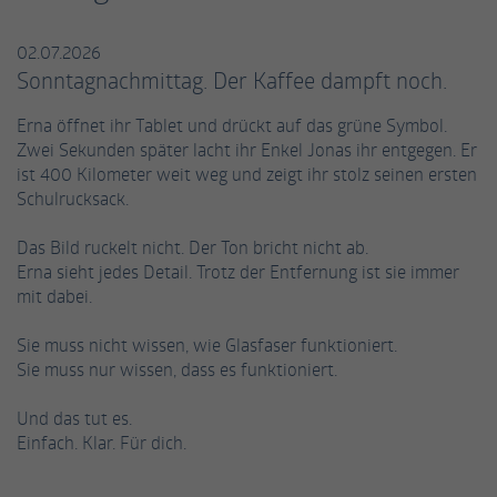
einwandfrei funktioniert.
Name
Cookie-Informationen anzeigen
fe_typo_user / PHPSESSID
02.07.2026
Sonntagnachmittag. Der Kaffee dampft noch.
Anbieter
TYPO3
Statistiken
Erna öffnet ihr Tablet und drückt auf das grüne Symbol.
Diese Gruppe beinhaltet alle Skripte für analytisches Tracking
Laufzeit
Session
Zwei Sekunden später lacht ihr Enkel Jonas ihr entgegen. Er
und zugehörige Cookies. Es hilft uns die Nutzererfahrung der
ist 400 Kilometer weit weg und zeigt ihr stolz seinen ersten
Website zu verbessern.
Dieses Cookie ist ein Standard-Session-
Schulrucksack.
Cookie von TYPO3. Es speichert im Falle eines
Name
Cookie-Informationen anzeigen
_ga
Benutzer-Logins die Session-ID. So kann der
Das Bild ruckelt nicht. Der Ton bricht nicht ab.
Zweck
eingeloggte Benutzer wiedererkannt werden
Erna sieht jedes Detail. Trotz der Entfernung ist sie immer
Anbieter
Google Analytics
Externe Inhalte
und es wird ihm Zugang zu geschützten
mit dabei.
Bereichen gewährt.
Wir verwenden auf unserer Website externe Inhalte, um Ihnen
Laufzeit
2 Jahre
zusätzliche Informationen anzubieten.
Sie muss nicht wissen, wie Glasfaser funktioniert.
Sie muss nur wissen, dass es funktioniert.
Dieses Cookie wird von Google Analytics
Name
cookie_optin
installiert. Das Cookie wird verwendet, um
Und das tut es.
Besucher-, Sitzungs- und Kampagnendaten
Anbieter
TYPO3
Einfach. Klar. Für dich.
zu berechnen und die Nutzung der Website
Zweck
für den Analysebericht der Website zu
Laufzeit
1 Jahr
verfolgen. Die Cookies speichern