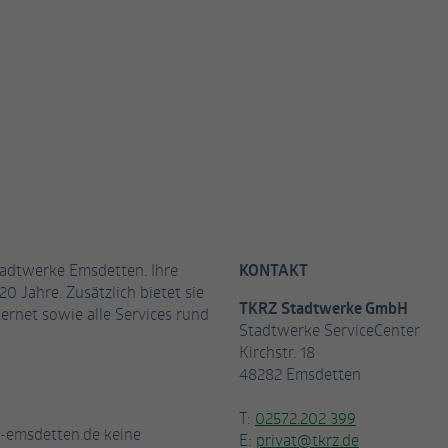
Name
_gat_UA-53926628-3
Anbieter
Google Analytics
Laufzeit
1 Minute
Dies ist ein von Google Analytics gesetztes Cookie
vom Mustertyp, bei dem das Musterelement auf
dem Namen die eindeutige Identitätsnummer des
Kontos oder der Website enthält, auf das es sich
Zweck
bezieht. Es scheint eine Variation des _gat-Cookies
zu sein, das verwendet wird, um die von Google auf
Websites mit hohem Traffic-Aufkommen
tadtwerke Emsdetten. Ihre
KONTAKT
aufgezeichnete Datenmenge zu begrenzen.
20 Jahre. Zusätzlich bietet sie
TKRZ Stadtwerke GmbH
ernet sowie alle Services rund
Stadtwerke ServiceCenter
Kirchstr. 18
Name
_fbp
48282 Emsdetten
Anbieter
Facebook
T:
02572.202 399
-emsdetten.de keine
Laufzeit
3 Monate
E:
privat@tkrz.de