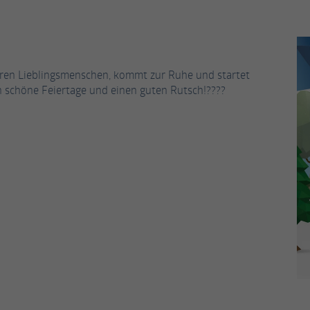
Enthält die gewählten Tracking-Optin-
Zweck
generierte Nummer zu, um eindeutige Besucher zu
Einstellungen.
identifizieren.
Name
_gid
euren Lieblingsmenschen, kommt zur Ruhe und startet
h schöne Feiertage und einen guten Rutsch!????
Anbieter
Google Analytics
Laufzeit
1 Tag
Dieses Cookie wird von Google Analytics installiert.
Das Cookie wird verwendet, um Informationen
darüber zu speichern, wie Besucher eine Website
nutzen, und hilft bei der Erstellung eines
Zweck
Analyseberichts darüber, wie es der Website geht.
Die erhobenen Daten umfassen die Anzahl der
Besucher, die Quelle, aus der sie stammen, und die
Seiten in anonymisierter Form.