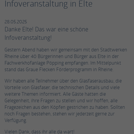
Infoveranstaltung in Elte
einwandfrei funktioniert.
Name
Cookie-Informationen anzeigen
fe_typo_user / PHPSESSID
28.05.2025
Anbieter
TYPO3
Danke Elte! Das war eine schöne
Statistiken
Infoveranstaltung!
Diese Gruppe beinhaltet alle Skripte für analytisches Tracking
Laufzeit
Session
und zugehörige Cookies. Es hilft uns die Nutzererfahrung der
Gestern Abend haben wir gemeinsam mit den Stadtwerken
Website zu verbessern.
Dieses Cookie ist ein Standard-Session-
Rheine über 40 Bürgerinnen und Bürger aus Elte in der
Cookie von TYPO3. Es speichert im Falle eines
Name
Cookie-Informationen anzeigen
_ga
Fachwerkhofanlage Pöpping empfangen. Im Mittelpunkt
Benutzer-Logins die Session-ID. So kann der
Zweck
stand das Graue Flecken Förderprogramm in Rheine.
eingeloggte Benutzer wiedererkannt werden
Anbieter
Google Analytics
Externe Inhalte
und es wird ihm Zugang zu geschützten
Wir haben alle Teilnehmer über den Glasfaserausbau, die
Bereichen gewährt.
Wir verwenden auf unserer Website externe Inhalte, um Ihnen
Vorteile von Glasfaser, die technischen Details und viele
Laufzeit
2 Jahre
zusätzliche Informationen anzubieten.
weitere Themen informiert. Alle Gäste hatten die
Gelegenheit, ihre Fragen zu stellen und wir hoffen, alle
Dieses Cookie wird von Google Analytics
Name
cookie_optin
Fragezeichen aus den Köpfen gestrichen zu haben. Sollten
installiert. Das Cookie wird verwendet, um
noch Fragen bestehen, stehen wir jederzeit gerne zur
Besucher-, Sitzungs- und Kampagnendaten
Anbieter
TYPO3
Verfügung.
zu berechnen und die Nutzung der Website
Zweck
für den Analysebericht der Website zu
Laufzeit
1 Jahr
Vielen Dank, dass ihr alle da wart!
verfolgen. Die Cookies speichern