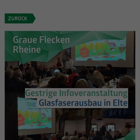
Informationen anonym und weisen eine
Enthält die gewählten Tracking-Optin-
Zweck
randoly generierte Nummer zu, um
Einstellungen.
ZURÜCK
eindeutige Besucher zu identifizieren.
Name
_gid
Anbieter
Google Analytics
Laufzeit
1 Tag
Dieses Cookie wird von Google Analytics
installiert. Das Cookie wird verwendet, um
Informationen darüber zu speichern, wie
Besucher eine Website nutzen, und hilft bei
Zweck
der Erstellung eines Analyseberichts darüber,
wie es der Website geht. Die erhobenen
Daten umfassen die Anzahl der Besucher, die
Quelle, aus der sie stammen, und die Seiten
in anonymisierter Form.