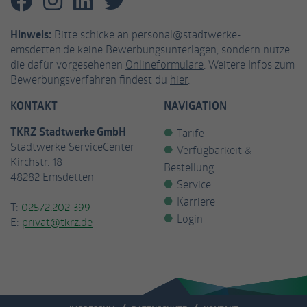
Anbieter
Facebook
Hinweis:
Bitte schicke an personal@stadtwerke-
emsdetten.de keine Bewerbungsunterlagen, sondern nutze
Laufzeit
3 Monate
die dafür vorgesehenen
Onlineformulare
. Weitere Infos zum
Bewerbungsverfahren findest du
hier
.
Cookie von Facebook, das für Website-
Zweck
Analysen, Ad-Targeting und
KONTAKT
NAVIGATION
Anzeigenmessung verwendet wird.
TKRZ Stadtwerke GmbH
Tarife
Stadtwerke ServiceCenter
Verfügbarkeit &
Name
fr
Kirchstr. 18
Bestellung
48282 Emsdetten
Service
Anbieter
Facebook
Karriere
T:
02572.202 399
Laufzeit
2 Monate
Login
E:
privat@tkrz.de
Wird von Facebook verwendet, um eine
Reihe von Werbeprodukten wie
Zweck
Echtzeitgebote von Drittanbietern
anzubieten.