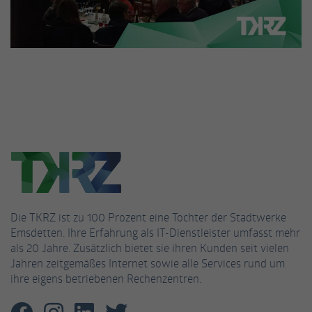
Name
_gat_UA-53926628-3
Anbieter
Google Analytics
Laufzeit
1 Minute
Dies ist ein von Google Analytics gesetztes
Cookie vom Mustertyp, bei dem das
Musterelement auf dem Namen die
eindeutige Identitätsnummer des Kontos
oder der Website enthält, auf das es sich
Zweck
bezieht. Es scheint eine Variation des _gat-
Cookies zu sein, das verwendet wird, um die
Die TKRZ ist zu 100 Prozent eine Tochter der Stadtwerke
von Google auf Websites mit hohem Traffic-
Emsdetten. Ihre Erfahrung als IT-Dienstleister umfasst mehr
Aufkommen aufgezeichnete Datenmenge zu
als 20 Jahre. Zusätzlich bietet sie ihren Kunden seit vielen
begrenzen.
Jahren zeitgemäßes Internet sowie alle Services rund um
ihre eigens betriebenen Rechenzentren.
Name
_fbp