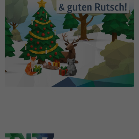
Informationen anonym und weisen eine
Enthält die gewählten Tracking-Optin-
Zweck
randoly generierte Nummer zu, um
Einstellungen.
eindeutige Besucher zu identifizieren.
Name
_gid
Anbieter
Google Analytics
Laufzeit
1 Tag
Dieses Cookie wird von Google Analytics
installiert. Das Cookie wird verwendet, um
Informationen darüber zu speichern, wie
Besucher eine Website nutzen, und hilft bei
Zweck
der Erstellung eines Analyseberichts darüber,
wie es der Website geht. Die erhobenen
Daten umfassen die Anzahl der Besucher, die
Quelle, aus der sie stammen, und die Seiten
in anonymisierter Form.