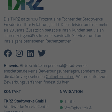
Name
_gat_UA-53926628-3
Die TKRZ ist zu 100 Prozent eine Tochter der Stadtwerke
Anbieter
Google Analytics
Emsdetten. Ihre Erfahrung als IT-Dienstleister umfasst mehr
als 20 Jahre. Zusätzlich bietet sie ihren Kunden seit vielen
Laufzeit
1 Minute
Jahren zeitgemäßes Internet sowie alle Services rund um
ihre eigens betriebenen Rechenzentren.
Dies ist ein von Google Analytics gesetztes
Cookie vom Mustertyp, bei dem das
Musterelement auf dem Namen die
eindeutige Identitätsnummer des Kontos
Hinweis:
Bitte schicke an personal@stadtwerke-
oder der Website enthält, auf das es sich
Zweck
emsdetten.de keine Bewerbungsunterlagen, sondern nutze
bezieht. Es scheint eine Variation des _gat-
die dafür vorgesehenen
Onlineformulare
. Weitere Infos zum
Cookies zu sein, das verwendet wird, um die
Bewerbungsverfahren findest du
hier
.
von Google auf Websites mit hohem Traffic-
Aufkommen aufgezeichnete Datenmenge zu
KONTAKT
NAVIGATION
begrenzen.
TKRZ Stadtwerke GmbH
Tarife
Stadtwerke ServiceCenter
Verfügbarkeit &
Name
_fbp
Kirchstr. 18