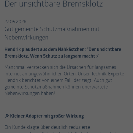
Der unsichtbare Bremsklotz
einwandfrei funktioniert.
Name
Cookie-Informationen anzeigen
fe_typo_user / PHPSESSID
27.05.2026
Anbieter
TYPO3
Gut gemeinte Schutzmaßnahmen mit
Statistiken
Nebenwirkungen.
Diese Gruppe beinhaltet alle Skripte für analytisches Tracking
Laufzeit
Session
und zugehörige Cookies. Es hilft uns die Nutzererfahrung der
Hendrik plaudert aus dem Nähkästchen: "Der unsichtbare
Website zu verbessern.
Dieses Cookie ist ein Standard-Session-
Bremsklotz. Wenn Schutz zu langsam macht ⚡
Cookie von TYPO3. Es speichert im Falle eines
Name
Cookie-Informationen anzeigen
_ga
Benutzer-Logins die Session-ID. So kann der
Manchmal verstecken sich die Ursachen für langsames
Zweck
eingeloggte Benutzer wiedererkannt werden
Internet an ungewöhnlichen Orten. Unser Technik-Experte
Anbieter
Google Analytics
Externe Inhalte
und es wird ihm Zugang zu geschützten
Hendrik berichtet von einem Fall, der zeigt: Auch gut
Bereichen gewährt.
Wir verwenden auf unserer Website externe Inhalte, um Ihnen
gemeinte Schutzmaßnahmen können unerwartete
Laufzeit
2 Jahre
zusätzliche Informationen anzubieten.
Nebenwirkungen haben!
Dieses Cookie wird von Google Analytics
Name
cookie_optin
installiert. Das Cookie wird verwendet, um
Besucher-, Sitzungs- und Kampagnendaten
🔎 Kleiner Adapter mit großer Wirkung
Anbieter
TYPO3
zu berechnen und die Nutzung der Website
Zweck
für den Analysebericht der Website zu
Ein Kunde klagte über deutlich reduzierte
Laufzeit
1 Jahr
verfolgen. Die Cookies speichern