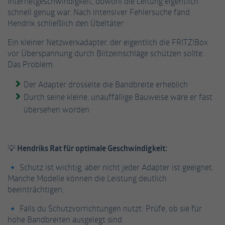
Internetgeschwindigkeit, obwohl die Leitung eigentlich
Informationen anonym und weisen eine
schnell genug war. Nach intensiver Fehlersuche fand
Enthält die gewählten Tracking-Optin-
Zweck
randoly generierte Nummer zu, um
Hendrik schließlich den Übeltäter:
Einstellungen.
eindeutige Besucher zu identifizieren.
Ein kleiner Netzwerkadapter, der eigentlich die FRITZ!Box
vor Überspannung durch Blitzeinschläge schützen sollte.
Das Problem:
Name
_gid
Der Adapter drosselte die Bandbreite erheblich
Anbieter
Google Analytics
Durch seine kleine, unauffällige Bauweise wäre er fast
Laufzeit
1 Tag
übersehen worden
Dieses Cookie wird von Google Analytics
installiert. Das Cookie wird verwendet, um
💡 Hendriks Rat für optimale Geschwindigkeit:
Informationen darüber zu speichern, wie
Besucher eine Website nutzen, und hilft bei
🔹 Schutz ist wichtig, aber nicht jeder Adapter ist geeignet.
Zweck
der Erstellung eines Analyseberichts darüber,
Manche Modelle können die Leistung deutlich
wie es der Website geht. Die erhobenen
beeinträchtigen.
Daten umfassen die Anzahl der Besucher, die
Quelle, aus der sie stammen, und die Seiten
🔹 Falls du Schutzvorrichtungen nutzt: Prüfe, ob sie für
in anonymisierter Form.
hohe Bandbreiten ausgelegt sind.