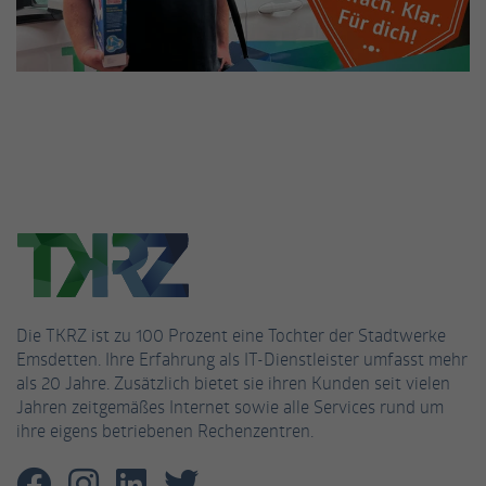
Anbieter
Facebook
Laufzeit
3 Monate
Cookie von Facebook, das für Website-
Zweck
Analysen, Ad-Targeting und
Anzeigenmessung verwendet wird.
Name
fr
Anbieter
Facebook
Die TKRZ ist zu 100 Prozent eine Tochter der Stadtwerke
Laufzeit
2 Monate
Emsdetten. Ihre Erfahrung als IT-Dienstleister umfasst mehr
als 20 Jahre. Zusätzlich bietet sie ihren Kunden seit vielen
Wird von Facebook verwendet, um eine
Jahren zeitgemäßes Internet sowie alle Services rund um
Reihe von Werbeprodukten wie
Zweck
ihre eigens betriebenen Rechenzentren.
Echtzeitgebote von Drittanbietern
anzubieten.