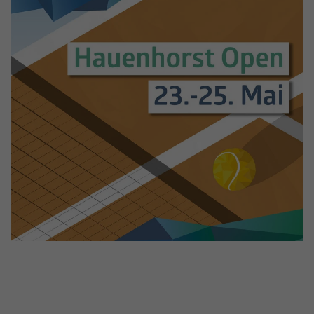
Informationen anonym und weisen eine
Enthält die gewählten Tracking-Optin-
Zweck
randoly generierte Nummer zu, um
Einstellungen.
eindeutige Besucher zu identifizieren.
Name
_gid
Anbieter
Google Analytics
Laufzeit
1 Tag
Dieses Cookie wird von Google Analytics
installiert. Das Cookie wird verwendet, um
Informationen darüber zu speichern, wie
Besucher eine Website nutzen, und hilft bei
Zweck
der Erstellung eines Analyseberichts darüber,
wie es der Website geht. Die erhobenen
Daten umfassen die Anzahl der Besucher, die
Quelle, aus der sie stammen, und die Seiten
in anonymisierter Form.