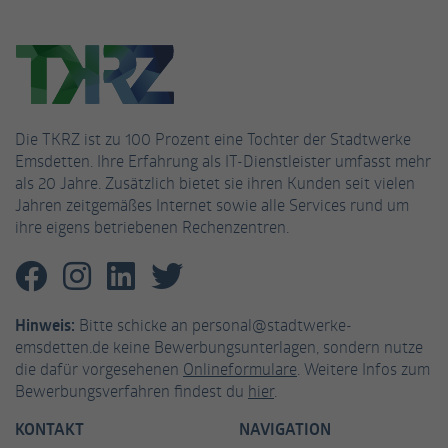
Name
_gat_UA-53926628-3
Anbieter
Google Analytics
Laufzeit
1 Minute
Die TKRZ ist zu 100 Prozent eine Tochter der Stadtwerke
Emsdetten. Ihre Erfahrung als IT-Dienstleister umfasst mehr
Dies ist ein von Google Analytics gesetztes
als 20 Jahre. Zusätzlich bietet sie ihren Kunden seit vielen
Cookie vom Mustertyp, bei dem das
Jahren zeitgemäßes Internet sowie alle Services rund um
Musterelement auf dem Namen die
ihre eigens betriebenen Rechenzentren.
eindeutige Identitätsnummer des Kontos
oder der Website enthält, auf das es sich
Zweck
bezieht. Es scheint eine Variation des _gat-
Cookies zu sein, das verwendet wird, um die
Hinweis:
Bitte schicke an personal@stadtwerke-
von Google auf Websites mit hohem Traffic-
emsdetten.de keine Bewerbungsunterlagen, sondern nutze
Aufkommen aufgezeichnete Datenmenge zu
die dafür vorgesehenen
Onlineformulare
. Weitere Infos zum
begrenzen.
Bewerbungsverfahren findest du
hier
.
KONTAKT
NAVIGATION
Name
_fbp